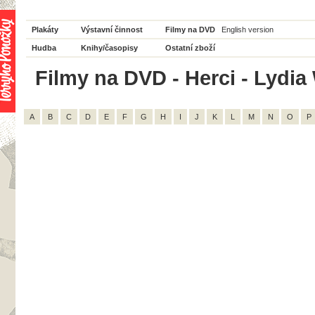
Plakáty
Výstavní činnost
Filmy na DVD
English version
Hudba
Knihy/časopisy
Ostatní zboží
Filmy na DVD - Herci - Lydia 
A
B
C
D
E
F
G
H
I
J
K
L
M
N
O
P