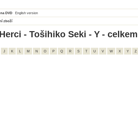
 na DVD
English version
ní zboží
erci - Tošihiko Seki - Y - celkem
J
K
L
M
N
O
P
Q
R
S
T
U
V
W
X
Y
Z