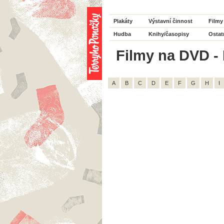
Plakáty
Výstavní činnost
Filmy
Hudba
Knihy/časopisy
Ostat
Filmy na DVD - H
A
B
C
D
E
F
G
H
I