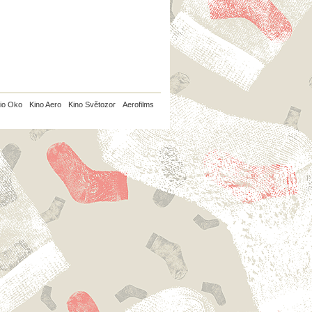
io Oko
Kino Aero
Kino Světozor
Aerofilms