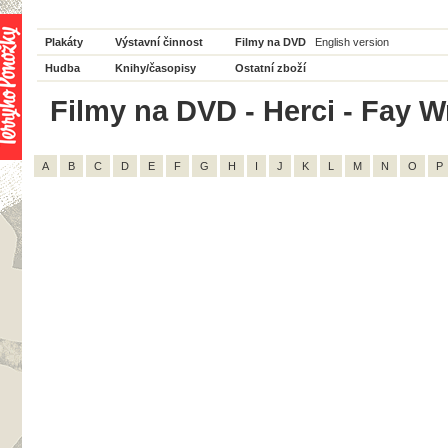
Plakáty
Výstavní činnost
Filmy na DVD
English version
Hudba
Knihy/časopisy
Ostatní zboží
Filmy na DVD - Herci - Fay Wr
A
B
C
D
E
F
G
H
I
J
K
L
M
N
O
P