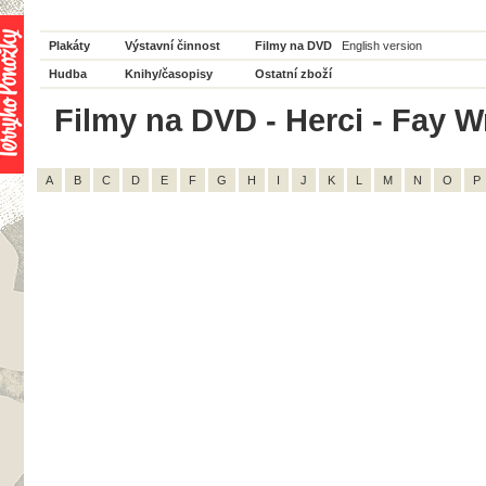
Plakáty
Výstavní činnost
Filmy na DVD
English version
Hudba
Knihy/časopisy
Ostatní zboží
Filmy na DVD - Herci - Fay W
A
B
C
D
E
F
G
H
I
J
K
L
M
N
O
P