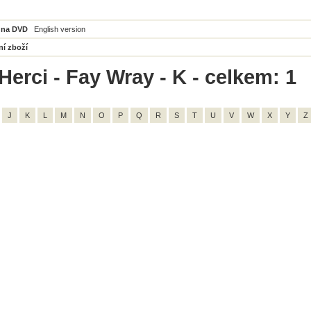
 na DVD
English version
ní zboží
Herci - Fay Wray - K - celkem: 1
J
K
L
M
N
O
P
Q
R
S
T
U
V
W
X
Y
Z