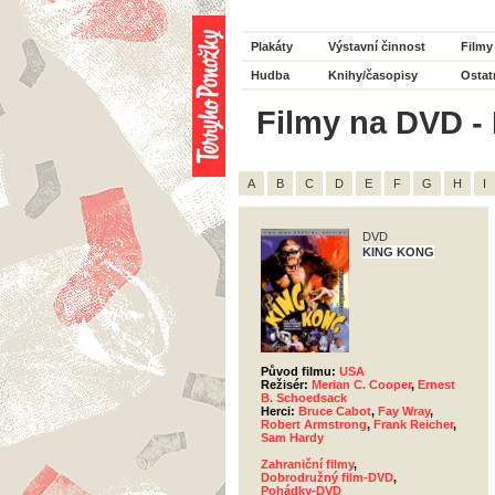
Plakáty
Výstavní činnost
Filmy
Hudba
Knihy/časopisy
Ostat
Filmy na DVD - 
A
B
C
D
E
F
G
H
I
DVD
KING KONG
Původ filmu:
USA
Režisér:
Merian C. Cooper
,
Ernest
B. Schoedsack
Herci:
Bruce Cabot
,
Fay Wray
,
Robert Armstrong
,
Frank Reicher
,
Sam Hardy
Zahraniční filmy
,
Dobrodružný film-DVD
,
Pohádky-DVD