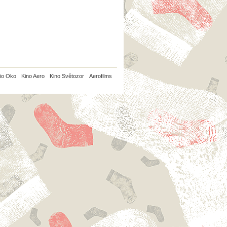
io Oko
Kino Aero
Kino Světozor
Aerofilms