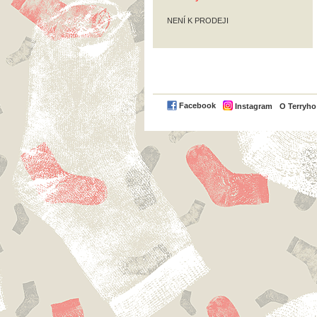
NENÍ K PRODEJI
Facebook
Instagram
O Terryh