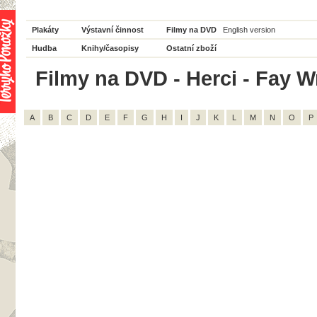
Plakáty
Výstavní činnost
Filmy na DVD
English version
Hudba
Knihy/časopisy
Ostatní zboží
Filmy na DVD - Herci - Fay Wr
A
B
C
D
E
F
G
H
I
J
K
L
M
N
O
P