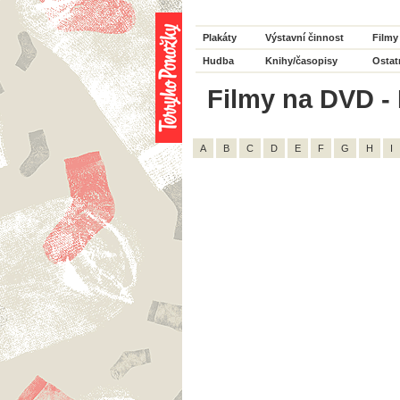
Plakáty
Výstavní činnost
Filmy
Hudba
Knihy/časopisy
Ostat
Filmy na DVD - H
A
B
C
D
E
F
G
H
I