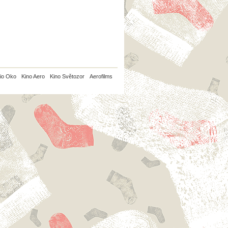
io Oko
Kino Aero
Kino Světozor
Aerofilms