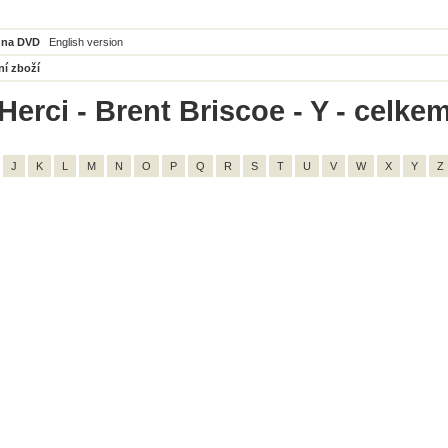
 na DVD
English version
ní zboží
erci - Brent Briscoe - Y - celkem
J
K
L
M
N
O
P
Q
R
S
T
U
V
W
X
Y
Z