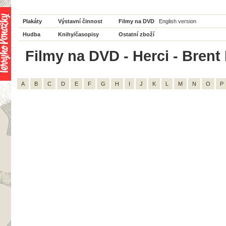
Plakáty
Výstavní činnost
Filmy na DVD
English version
Hudba
Knihy/časopisy
Ostatní zboží
Filmy na DVD - Herci - Brent 
A
B
C
D
E
F
G
H
I
J
K
L
M
N
O
P