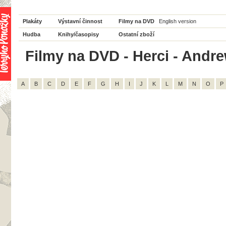
Plakáty
Výstavní činnost
Filmy na DVD
English version
Hudba
Knihy/časopisy
Ostatní zboží
Filmy na DVD - Herci - Andre
A
B
C
D
E
F
G
H
I
J
K
L
M
N
O
P