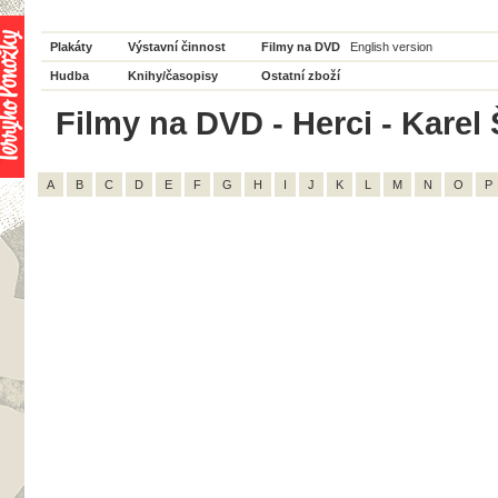
Plakáty
Výstavní činnost
Filmy na DVD
English version
Hudba
Knihy/časopisy
Ostatní zboží
Filmy na DVD - Herci - Karel Š
A
B
C
D
E
F
G
H
I
J
K
L
M
N
O
P