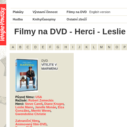
Plakáty
Výstavní činnost
Filmy na DVD
English version
Hudba
Knihy/časopisy
Ostatní zboží
Filmy na DVD - Herci - Leslie
A
B
C
D
E
F
G
H
I
J
K
L
M
N
O
P
DVD
VÍTEJTE V
MARWENU
Původ filmu:
USA
Režisér:
Robert Zemeckis
Herci:
Steve Carell
,
Diane Kruger
,
Leslie Mann
,
Janelle Monáe
,
Eiza
González
,
Merritt Wever
,
Gwendoline Christie
Zahraniční filmy
,
Animovaný film-DVD
,