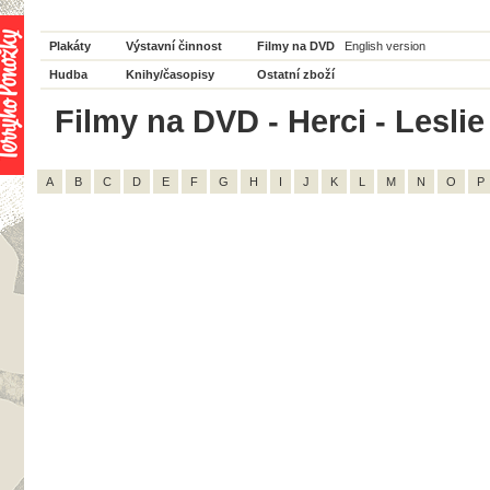
Plakáty
Výstavní činnost
Filmy na DVD
English version
Hudba
Knihy/časopisy
Ostatní zboží
Filmy na DVD - Herci - Leslie
A
B
C
D
E
F
G
H
I
J
K
L
M
N
O
P