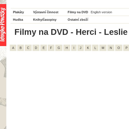
Plakáty
Výstavní činnost
Filmy na DVD
English version
Hudba
Knihy/časopisy
Ostatní zboží
Filmy na DVD - Herci - Leslie
A
B
C
D
E
F
G
H
I
J
K
L
M
N
O
P