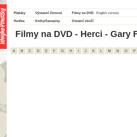
Plakáty
Výstavní činnost
Filmy na DVD
English version
Hudba
Knihy/časopisy
Ostatní zboží
Filmy na DVD - Herci - Gary F
A
B
C
D
E
F
G
H
I
J
K
L
M
N
O
P