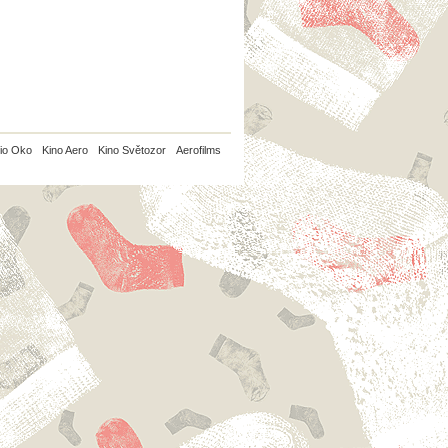
io Oko
Kino Aero
Kino Světozor
Aerofilms