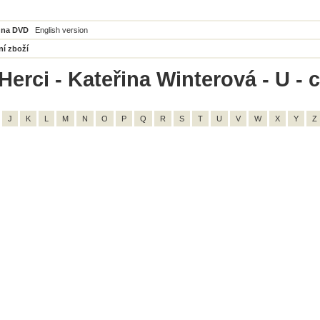
 na DVD
English version
ní zboží
Herci - Kateřina Winterová - U - 
J
K
L
M
N
O
P
Q
R
S
T
U
V
W
X
Y
Z