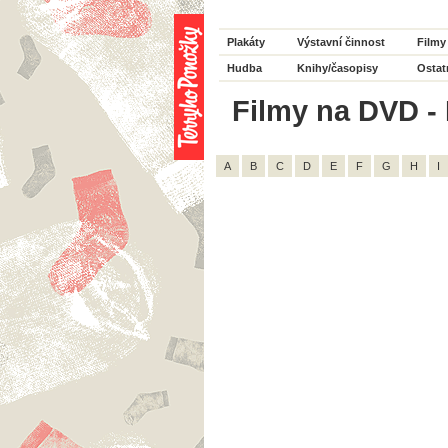
Plakáty
Výstavní činnost
Filmy
Hudba
Knihy/časopisy
Ostat
Filmy na DVD - 
A
B
C
D
E
F
G
H
I