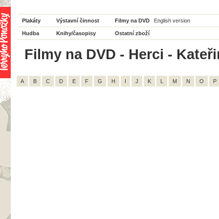
Plakáty
Výstavní činnost
Filmy na DVD
English version
Hudba
Knihy/časopisy
Ostatní zboží
Filmy na DVD - Herci - Kateři
A
B
C
D
E
F
G
H
I
J
K
L
M
N
O
P