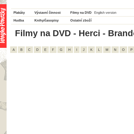
Plakáty
Výstavní činnost
Filmy na DVD
English version
Hudba
Knihy/časopisy
Ostatní zboží
Filmy na DVD - Herci - Brand
A
B
C
D
E
F
G
H
I
J
K
L
M
N
O
P