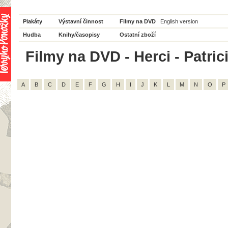
Plakáty
Výstavní činnost
Filmy na DVD
English version
Hudba
Knihy/časopisy
Ostatní zboží
Filmy na DVD - Herci - Patrici
A
B
C
D
E
F
G
H
I
J
K
L
M
N
O
P