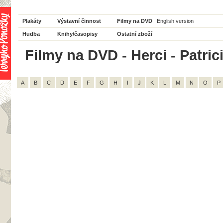
Plakáty
Výstavní činnost
Filmy na DVD
English version
Hudba
Knihy/časopisy
Ostatní zboží
Filmy na DVD - Herci - Patrici
A
B
C
D
E
F
G
H
I
J
K
L
M
N
O
P