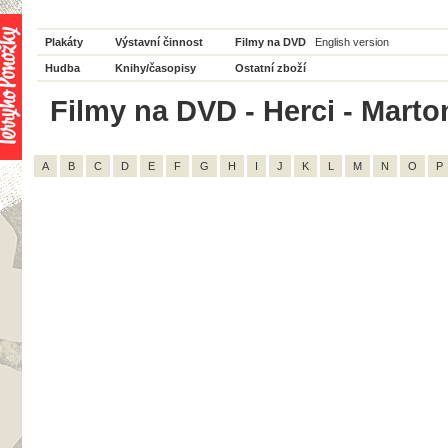
Plakáty
Výstavní činnost
Filmy na DVD
English version
Hudba
Knihy/časopisy
Ostatní zboží
Filmy na DVD - Herci - Marto
A
B
C
D
E
F
G
H
I
J
K
L
M
N
O
P