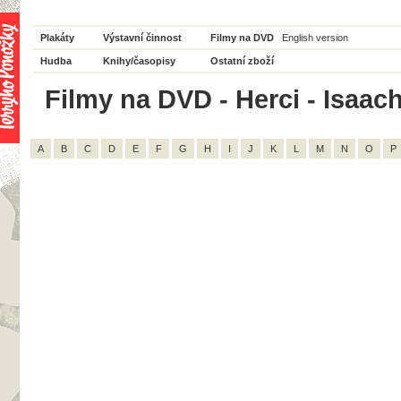
Plakáty
Výstavní činnost
Filmy na DVD
English version
Hudba
Knihy/časopisy
Ostatní zboží
Filmy na DVD - Herci - Isaac
A
B
C
D
E
F
G
H
I
J
K
L
M
N
O
P