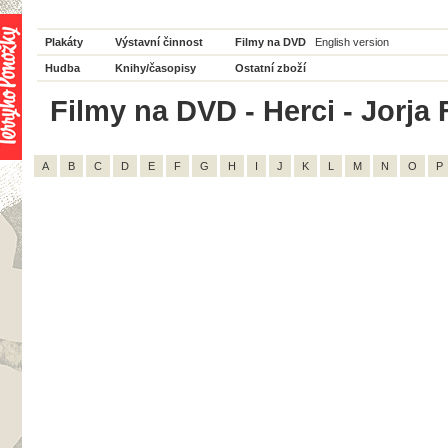
Plakáty
Výstavní činnost
Filmy na DVD
English version
Hudba
Knihy/časopisy
Ostatní zboží
Filmy na DVD - Herci - Jorja 
A
B
C
D
E
F
G
H
I
J
K
L
M
N
O
P