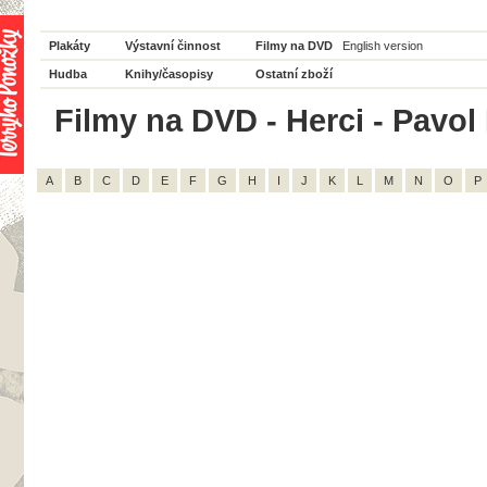
Plakáty
Výstavní činnost
Filmy na DVD
English version
Hudba
Knihy/časopisy
Ostatní zboží
Filmy na DVD - Herci - Pavol 
A
B
C
D
E
F
G
H
I
J
K
L
M
N
O
P