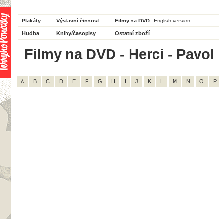
Plakáty
Výstavní činnost
Filmy na DVD
English version
Hudba
Knihy/časopisy
Ostatní zboží
Filmy na DVD - Herci - Pavol 
A
B
C
D
E
F
G
H
I
J
K
L
M
N
O
P