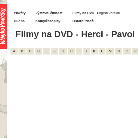
Plakáty
Výstavní činnost
Filmy na DVD
English version
Hudba
Knihy/časopisy
Ostatní zboží
Filmy na DVD - Herci - Pavol 
A
B
C
D
E
F
G
H
I
J
K
L
M
N
O
P