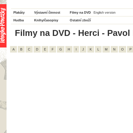
Plakáty
Výstavní činnost
Filmy na DVD
English version
Hudba
Knihy/časopisy
Ostatní zboží
Filmy na DVD - Herci - Pavol 
A
B
C
D
E
F
G
H
I
J
K
L
M
N
O
P