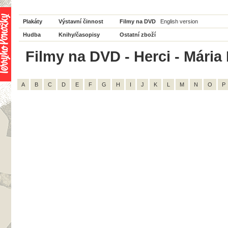
Plakáty
Výstavní činnost
Filmy na DVD
English version
Hudba
Knihy/časopisy
Ostatní zboží
Filmy na DVD - Herci - Mária 
A
B
C
D
E
F
G
H
I
J
K
L
M
N
O
P