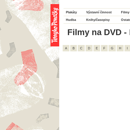
Plakáty
Výstavní činnost
Filmy
Hudba
Knihy/časopisy
Ostat
Filmy na DVD - 
A
B
C
D
E
F
G
H
I