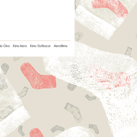
io Oko
Kino Aero
Kino Světozor
Aerofilms