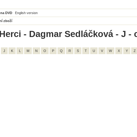
 na DVD
English version
ní zboží
Herci - Dagmar Sedláčková - J - 
J
K
L
M
N
O
P
Q
R
S
T
U
V
W
X
Y
Z