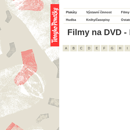
Plakáty
Výstavní činnost
Filmy
Hudba
Knihy/časopisy
Ostat
Filmy na DVD - 
A
B
C
D
E
F
G
H
I