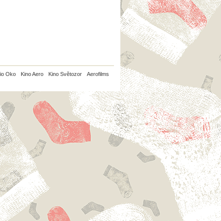
io Oko
Kino Aero
Kino Světozor
Aerofilms