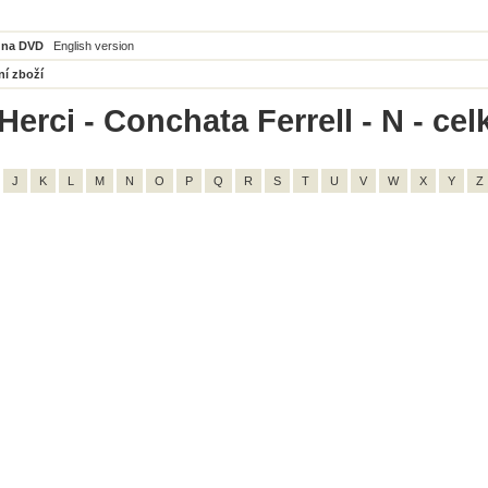
 na DVD
English version
ní zboží
Herci - Conchata Ferrell - N - cel
J
K
L
M
N
O
P
Q
R
S
T
U
V
W
X
Y
Z