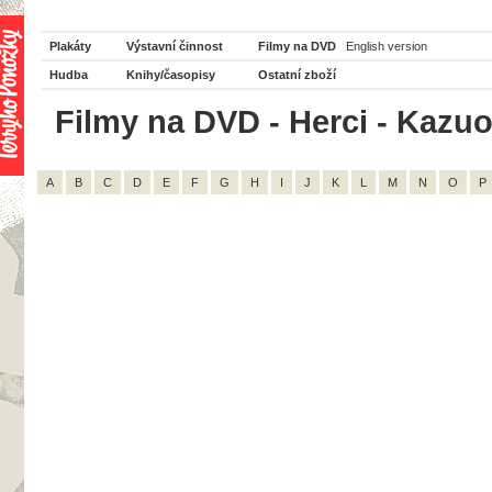
Plakáty
Výstavní činnost
Filmy na DVD
English version
Hudba
Knihy/časopisy
Ostatní zboží
Filmy na DVD - Herci - Kazuo
A
B
C
D
E
F
G
H
I
J
K
L
M
N
O
P