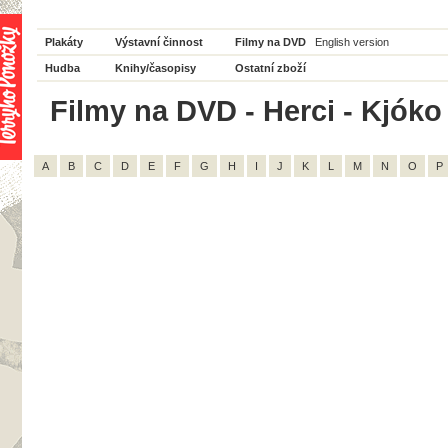
Plakáty
Výstavní činnost
Filmy na DVD
English version
Hudba
Knihy/časopisy
Ostatní zboží
Filmy na DVD - Herci - Kjóko
A
B
C
D
E
F
G
H
I
J
K
L
M
N
O
P