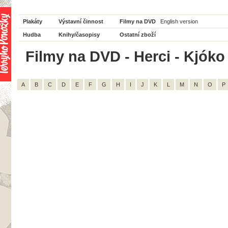
Plakáty
Výstavní činnost
Filmy na DVD
English version
Hudba
Knihy/časopisy
Ostatní zboží
Filmy na DVD - Herci - Kjóko
A
B
C
D
E
F
G
H
I
J
K
L
M
N
O
P