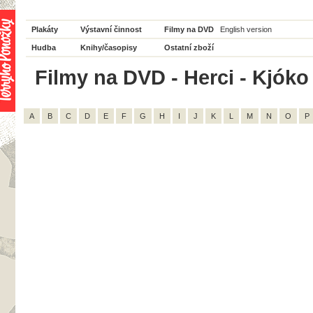
Plakáty
Výstavní činnost
Filmy na DVD
English version
Hudba
Knihy/časopisy
Ostatní zboží
Filmy na DVD - Herci - Kjóko
A
B
C
D
E
F
G
H
I
J
K
L
M
N
O
P