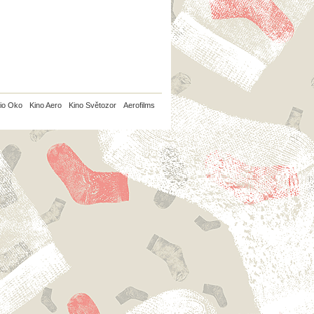
io Oko
Kino Aero
Kino Světozor
Aerofilms