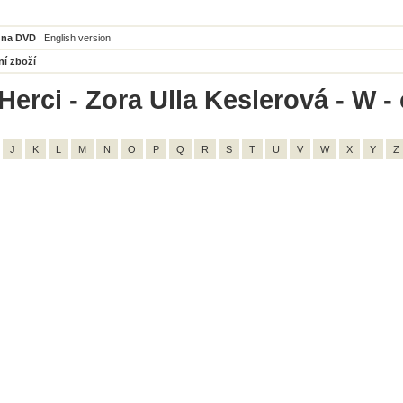
 na DVD
English version
ní zboží
Herci - Zora Ulla Keslerová - W -
J
K
L
M
N
O
P
Q
R
S
T
U
V
W
X
Y
Z