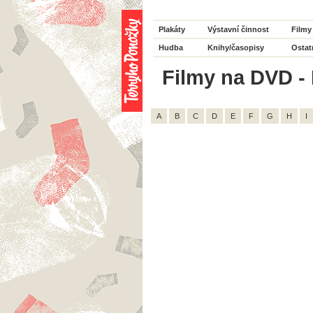
Plakáty
Výstavní činnost
Filmy
Hudba
Knihy/časopisy
Ostat
Filmy na DVD - 
A
B
C
D
E
F
G
H
I