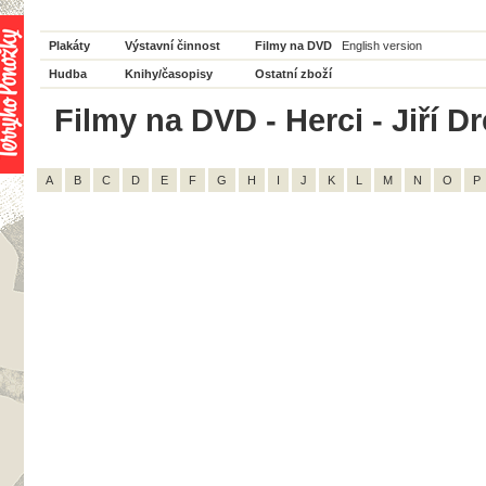
Plakáty
Výstavní činnost
Filmy na DVD
English version
Hudba
Knihy/časopisy
Ostatní zboží
Filmy na DVD - Herci - Jiří D
A
B
C
D
E
F
G
H
I
J
K
L
M
N
O
P