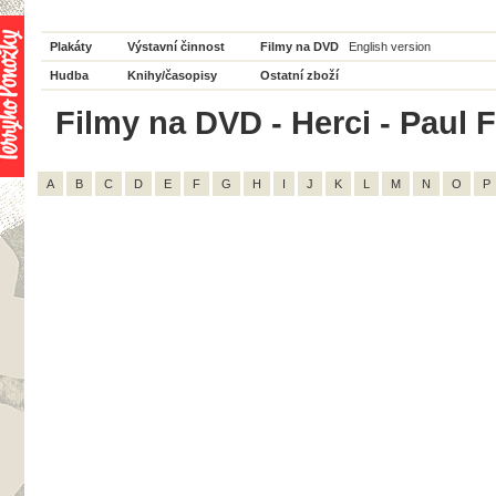
Plakáty
Výstavní činnost
Filmy na DVD
English version
Hudba
Knihy/časopisy
Ostatní zboží
Filmy na DVD - Herci - Paul F
A
B
C
D
E
F
G
H
I
J
K
L
M
N
O
P