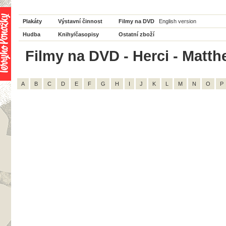
Plakáty
Výstavní činnost
Filmy na DVD
English version
Hudba
Knihy/časopisy
Ostatní zboží
Filmy na DVD - Herci - Matt
A
B
C
D
E
F
G
H
I
J
K
L
M
N
O
P