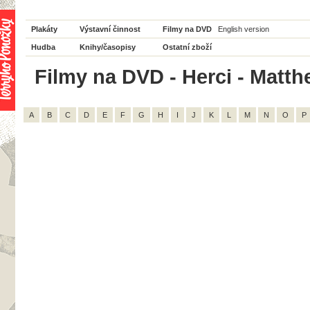
Plakáty
Výstavní činnost
Filmy na DVD
English version
Hudba
Knihy/časopisy
Ostatní zboží
Filmy na DVD - Herci - Matth
A
B
C
D
E
F
G
H
I
J
K
L
M
N
O
P