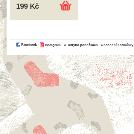
199 Kč
PayPal
Facebook
Instagram
O Terryho ponožkách
Obchodní podmínky