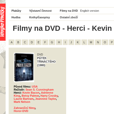
Plakáty
Výstavní činnost
Filmy na DVD
English version
Hudba
Knihy/časopisy
Ostatní zboží
Filmy na DVD - Herci - Kevin
A
B
C
D
E
F
G
H
I
J
K
L
M
N
O
P
DVD
PÁTEK
TŘINÁCTÉHO
(1980)
Původ filmu:
USA
Režisér:
Sean S. Cunningham
Herci:
Kevin Bacon
,
Adrienne
King
,
Betsy Palmer
,
Harry Crosby
,
Laurie Bartram
,
Jeannine Taylor
,
Mark Nelson
Zahraniční filmy
,
Horor-DVD