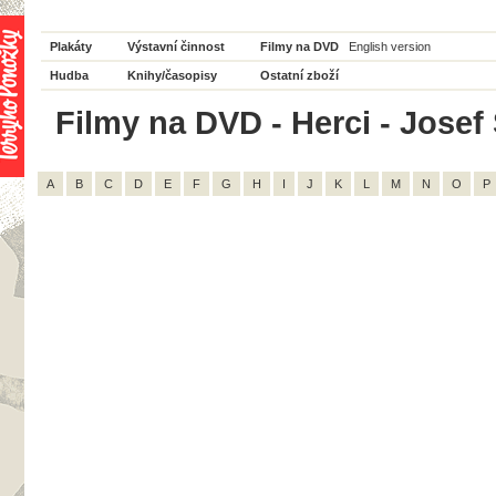
Plakáty
Výstavní činnost
Filmy na DVD
English version
Hudba
Knihy/časopisy
Ostatní zboží
Filmy na DVD - Herci - Josef 
A
B
C
D
E
F
G
H
I
J
K
L
M
N
O
P