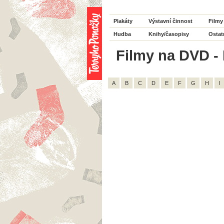
Plakáty
Výstavní činnost
Filmy
Hudba
Knihy/časopisy
Ostat
Filmy na DVD - H
A
B
C
D
E
F
G
H
I