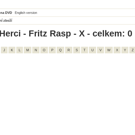
 na DVD
English version
ní zboží
erci - Fritz Rasp - X - celkem: 0
J
K
L
M
N
O
P
Q
R
S
T
U
V
W
X
Y
Z