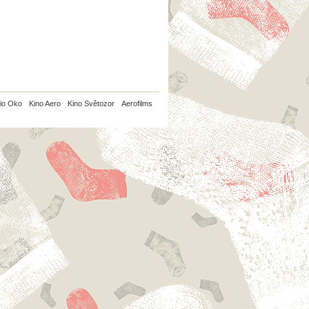
io Oko
Kino Aero
Kino Světozor
Aerofilms