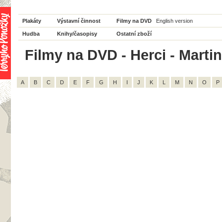
Plakáty
Výstavní činnost
Filmy na DVD
English version
Hudba
Knihy/časopisy
Ostatní zboží
Filmy na DVD - Herci - Martin
A
B
C
D
E
F
G
H
I
J
K
L
M
N
O
P