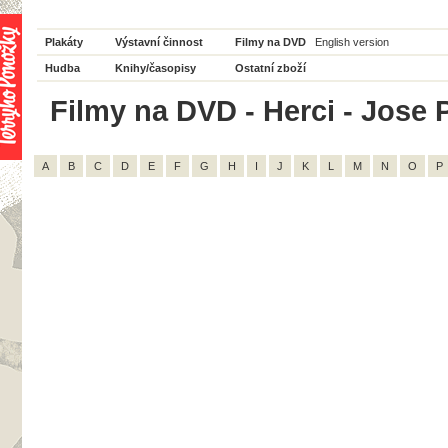
Plakáty
Výstavní činnost
Filmy na DVD
English version
Hudba
Knihy/časopisy
Ostatní zboží
Filmy na DVD - Herci - Jose P
A
B
C
D
E
F
G
H
I
J
K
L
M
N
O
P