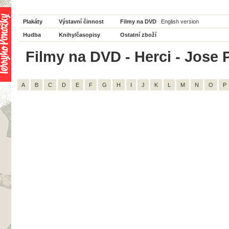
Plakáty
Výstavní činnost
Filmy na DVD
English version
Hudba
Knihy/časopisy
Ostatní zboží
Filmy na DVD - Herci - Jose P
A
B
C
D
E
F
G
H
I
J
K
L
M
N
O
P