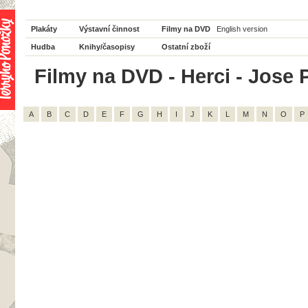
Plakáty
Výstavní činnost
Filmy na DVD
English version
Hudba
Knihy/časopisy
Ostatní zboží
Filmy na DVD - Herci - Jose P
A
B
C
D
E
F
G
H
I
J
K
L
M
N
O
P