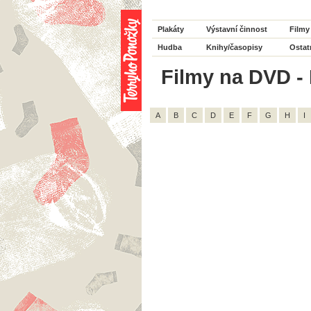
Plakáty
Výstavní činnost
Filmy
Hudba
Knihy/časopisy
Ostat
Filmy na DVD - 
A
B
C
D
E
F
G
H
I