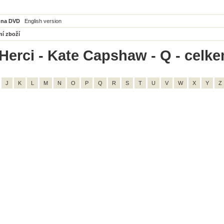
 na DVD
English version
ní zboží
Herci - Kate Capshaw - Q - celke
J
K
L
M
N
O
P
Q
R
S
T
U
V
W
X
Y
Z