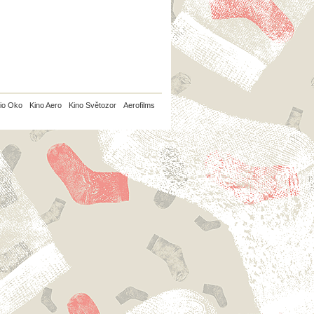
io Oko
Kino Aero
Kino Světozor
Aerofilms