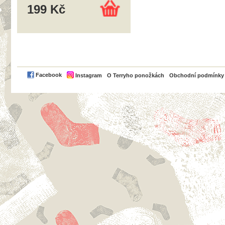
199 Kč
PayPal
Facebook
Instagram
O Terryho ponožkách
Obchodní podmínky