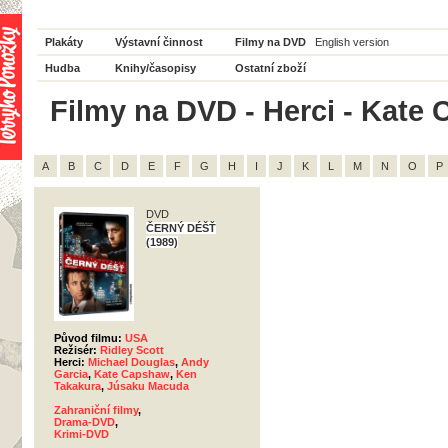
Plakáty
Výstavní činnost
Filmy na DVD
English version
Hudba
Knihy/časopisy
Ostatní zboží
Filmy na DVD - Herci - Kate 
A
B
C
D
E
F
G
H
I
J
K
L
M
N
O
P
DVD
ČERNÝ DÉŠŤ
(1989)
Původ filmu:
USA
Režisér:
Ridley Scott
Herci:
Michael Douglas
,
Andy
Garcia
,
Kate Capshaw
,
Ken
Takakura
,
Júsaku Macuda
Zahraniční filmy
,
Drama-DVD
,
Krimi-DVD