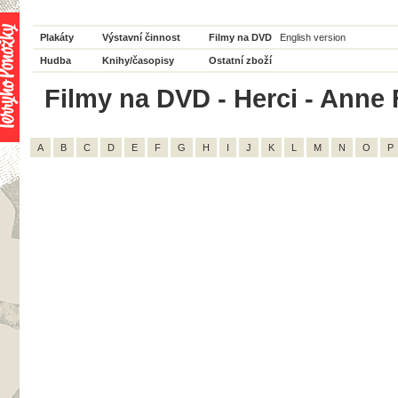
Plakáty
Výstavní činnost
Filmy na DVD
English version
Hudba
Knihy/časopisy
Ostatní zboží
Filmy na DVD - Herci - Anne F
A
B
C
D
E
F
G
H
I
J
K
L
M
N
O
P