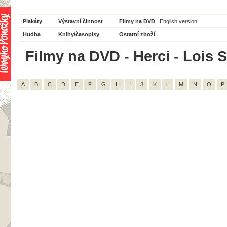
Plakáty
Výstavní činnost
Filmy na DVD
English version
Hudba
Knihy/časopisy
Ostatní zboží
Filmy na DVD - Herci - Lois S
A
B
C
D
E
F
G
H
I
J
K
L
M
N
O
P