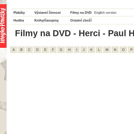
Plakáty
Výstavní činnost
Filmy na DVD
English version
Hudba
Knihy/časopisy
Ostatní zboží
Filmy na DVD - Herci - Paul H
A
B
C
D
E
F
G
H
I
J
K
L
M
N
O
P